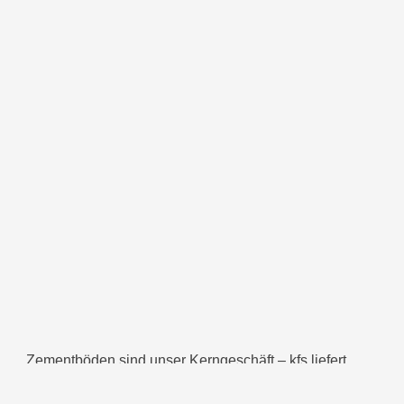
Zementböden sind unser Kerngeschäft – kfs liefert
Ihnen hochwertige, individuelle und zu Ihrem